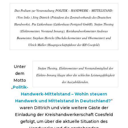
Das Podium zur Veranstaltung POLITIK – HANDWERK – MITTELSTAND:
(Von links ) Jörg Dittrich (Präsident des Zentralverbands des Deutschen
Handwerks), Pia Lütkenhaus (Lütkenhaus Fertigteil GmbH), Stefan Thesing
(Elektromeister, Vorstand Innung), Kreishandwerksmeister Andreas
Baumeister, Stephan Hericks (Dachdeckermeister und Obermeister) und
Ulrich Müller (Hauptgeschäftsführer der KH Coesfeld)
Unter
Stefan Thesing, Elektromeister und Vorstandsmitglied der
dem
Elektro-Innung klagte über die schlechte Leistungsfähigkeit
Motto
der Auszubildenden.
„
Politik-
Handwerk-Mittelstand – Wohin steuern
Handwerk und Mittelstand in Deutschland?
“
waren Dittrich und viele weitere Gäste der
Einladung der Kreishandwerkerschaft Coesfeld
gefolgt, um über die aktuelle Situation des