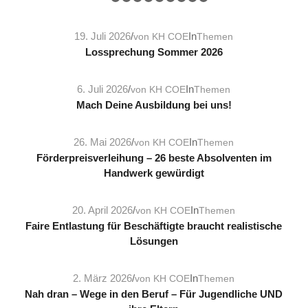
1
2
3
4
5
6
7
8
9
10
19. Juli 2026
/
In
von
KH COE
Themen
Lossprechung Sommer 2026
6. Juli 2026
/
In
von
KH COE
Themen
Mach Deine Ausbildung bei uns!
26. Mai 2026
/
In
von
KH COE
Themen
Förderpreisverleihung – 26 beste Absolventen im
Handwerk gewürdigt
20. April 2026
/
In
von
KH COE
Themen
Faire Entlastung für Beschäftigte braucht realistische
Lösungen
2. März 2026
/
In
von
KH COE
Themen
Nah dran – Wege in den Beruf – Für Jugendliche UND