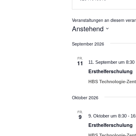
Veranstaltungen an diesem veran
Anstehend
Datum
wählen.
September 2026
FR.
11
11. September um 8:30
Ersthelferschulung
HBS Technologie-Zent
Oktober 2026
FR.
9
9. Oktober um 8:30
-
16
Ersthelferschulung
HBS Technologie-Zent