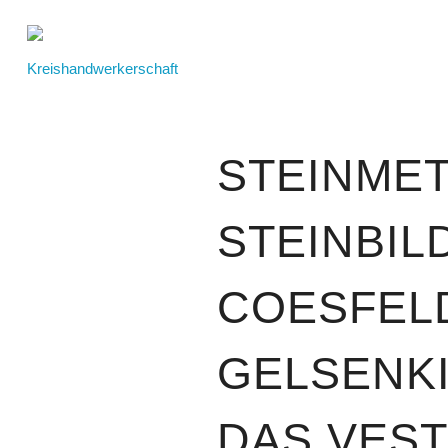
STEINMET
STEINBI
COESFEL
GELSENK
DAS VEST