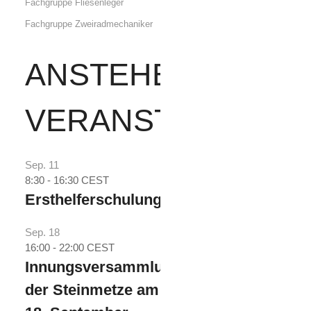
Fachgruppe Fliesenleger
Fachgruppe Zweiradmechaniker
ANSTEHENDE
VERANSTALTUNG
Sep.
11
8:30
-
16:30
CEST
Ersthelferschulung
Sep.
18
16:00
-
22:00
CEST
Innungsversammlung
der Steinmetze am